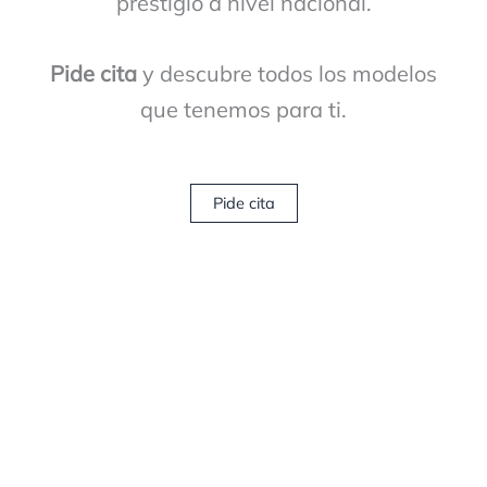
prestigio a nivel nacional.
apps
de
Pide cita
y descubre todos los modelos
casino
para
que tenemos para ti.
ganar
dinero
real
.
Pide cita
AllÃ­
encontrarÃ¡s
una
selecciÃ³n
actualizada
de
las
mejores
aplicaciones
disponibles
en