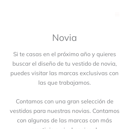
Ir
Facebook
Instagram
Si
al
buscas
contenido
una
plataforma
fiable
Novia
para
disfrutar
de
Si te casas en el próximo año y quieres
los
buscar el diseño de tu vestido de novia,
mejores
puedes visitar las marcas exclusivas con
juegos
de
las que trabajamos.
azar
en
lÃ­
Contamos con una gran selección de
nea,
vestidos para nuestras novias. Contamos
te
con algunas de las marcas con más
recomendamos
visitar